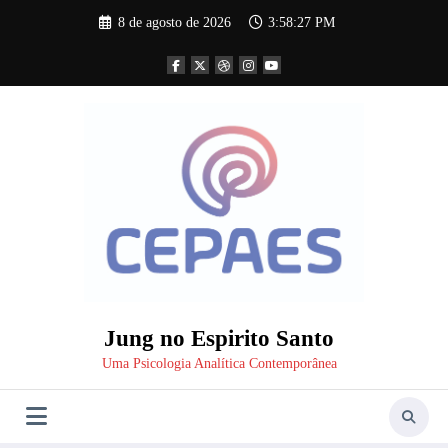
Pular
8 de agosto de 2026
3:58:27 PM
para
o
conteúdo
Jung no Espirito Santo
Uma Psicologia Analítica Contemporânea