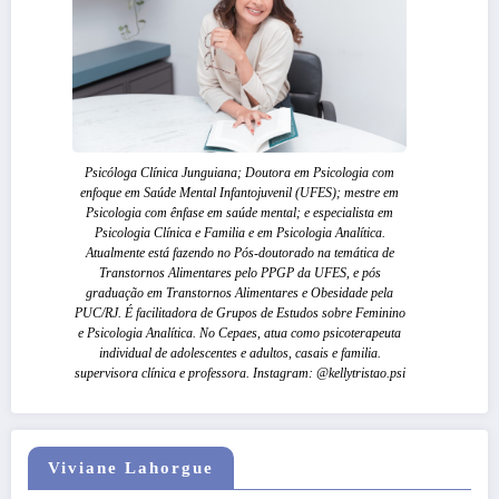
Psicóloga Clínica Junguiana; Doutora em Psicologia com
enfoque em Saúde Mental Infantojuvenil (UFES); mestre em
Psicologia com ênfase em saúde mental; e especialista em
Psicologia Clínica e Familia e em Psicologia Analítica.
Atualmente está fazendo no Pós-doutorado na temática de
Transtornos Alimentares pelo PPGP da UFES, e pós
graduação em Transtornos Alimentares e Obesidade pela
PUC/RJ. É facilitadora de Grupos de Estudos sobre Feminino
e Psicologia Analítica. No Cepaes, atua como psicoterapeuta
individual de adolescentes e adultos, casais e familia.
supervisora clínica e professora. Instagram: @kellytristao.psi
Viviane Lahorgue