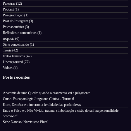
Palestras
(12)
Podcast
(1)
Pós-graduação
(1)
Post do Instagram
(3)
Psicossomática
(3)
Reflexões e comentários
(1)
resposta
(6)
Série conceituando
(1)
Teoria
(42)
textos temáticos
(42)
Uncategorized
(77)
Videos
(4)
Posts recentes
Anatomia de uma Queda: quando o casamento vai a julgamento
Curso: Psicopatologia Junguiana Clínica – Turma 6
Kore, Deméter e o inverno: a fertilidade das profundezas
Entre o Falso e o Não Vivido: trauma, simbolização e cisão do self na personalidade
“como-se”
Série Narciso: Narcisismo Plural