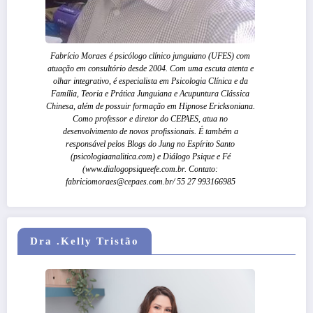
Fabrício Moraes é psicólogo clínico junguiano (UFES) com
atuação em consultório desde 2004. Com uma escuta atenta e
olhar integrativo, é especialista em Psicologia Clínica e da
Família, Teoria e Prática Junguiana e Acupuntura Clássica
Chinesa, além de possuir formação em Hipnose Ericksoniana.
Como professor e diretor do CEPAES, atua no
desenvolvimento de novos profissionais. É também a
responsável pelos Blogs do Jung no Espírito Santo
(psicologiaanalitica.com) e Diálogo Psique e Fé
(www.dialogopsiqueefe.com.br. Contato:
fabriciomoraes@cepaes.com.br/ 55 27 993166985
Dra .Kelly Tristão