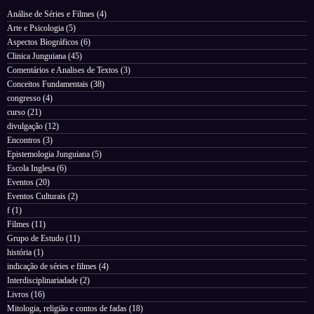
Análise de Séries e Filmes
(4)
Arte e Psicologia
(5)
Aspectos Biográficos
(6)
Clinica Junguiana
(45)
Comentários e Analises de Textos
(3)
Conceitos Fundamentais
(38)
congresso
(4)
curso
(21)
divulgação
(12)
Encontros
(3)
Epistemologia Junguiana
(5)
Escola Inglesa
(6)
Eventos
(20)
Eventos Culturais
(2)
f
(1)
Filmes
(11)
Grupo de Estudo
(11)
história
(1)
indicação de séries e filmes
(4)
Interdisciplinariadade
(2)
Livros
(16)
Mitologia, religião e contos de fadas
(18)