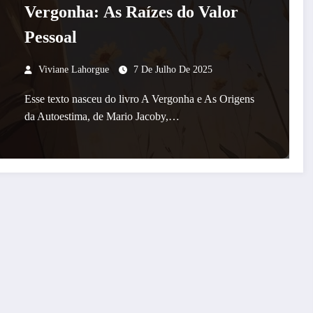
Vergonha: As Raízes do Valor
Pessoal
Viviane Lahorgue
7 De Julho De 2025
Esse texto nasceu do livro A Vergonha e As Origens
da Autoestima, de Mario Jacoby,…