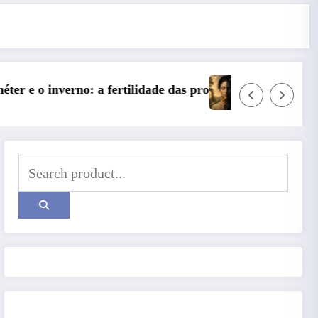
ofundezas
Entre o Falso e o Não Vivido: trauma, simbolização