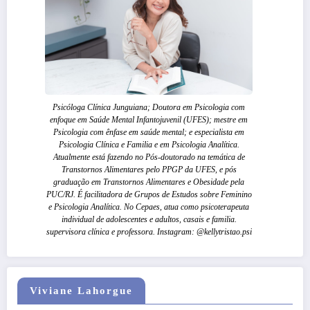
Psicóloga Clínica Junguiana; Doutora em Psicologia com
enfoque em Saúde Mental Infantojuvenil (UFES); mestre em
Psicologia com ênfase em saúde mental; e especialista em
Psicologia Clínica e Familia e em Psicologia Analítica.
Atualmente está fazendo no Pós-doutorado na temática de
Transtornos Alimentares pelo PPGP da UFES, e pós
graduação em Transtornos Alimentares e Obesidade pela
PUC/RJ. É facilitadora de Grupos de Estudos sobre Feminino
e Psicologia Analítica. No Cepaes, atua como psicoterapeuta
individual de adolescentes e adultos, casais e familia.
supervisora clínica e professora. Instagram: @kellytristao.psi
Viviane Lahorgue