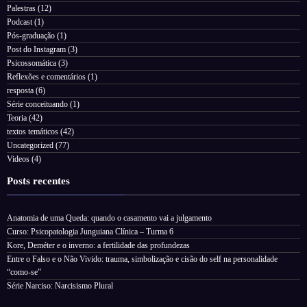
Palestras
(12)
Podcast
(1)
Pós-graduação
(1)
Post do Instagram
(3)
Psicossomática
(3)
Reflexões e comentários
(1)
resposta
(6)
Série conceituando
(1)
Teoria
(42)
textos temáticos
(42)
Uncategorized
(77)
Videos
(4)
Posts recentes
Anatomia de uma Queda: quando o casamento vai a julgamento
Curso: Psicopatologia Junguiana Clínica – Turma 6
Kore, Deméter e o inverno: a fertilidade das profundezas
Entre o Falso e o Não Vivido: trauma, simbolização e cisão do self na personalidade
“como-se”
Série Narciso: Narcisismo Plural