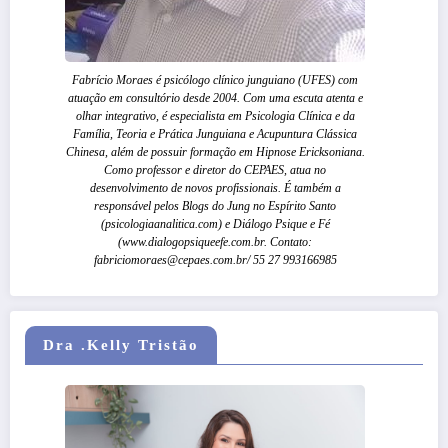
Fabrício Moraes é psicólogo clínico junguiano (UFES) com
atuação em consultório desde 2004. Com uma escuta atenta e
olhar integrativo, é especialista em Psicologia Clínica e da
Família, Teoria e Prática Junguiana e Acupuntura Clássica
Chinesa, além de possuir formação em Hipnose Ericksoniana.
Como professor e diretor do CEPAES, atua no
desenvolvimento de novos profissionais. É também a
responsável pelos Blogs do Jung no Espírito Santo
(psicologiaanalitica.com) e Diálogo Psique e Fé
(www.dialogopsiqueefe.com.br. Contato:
fabriciomoraes@cepaes.com.br/ 55 27 993166985
Dra .Kelly Tristão