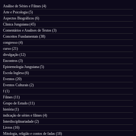
Análise de Séries e Filmes
(4)
Arte e Psicologia
(5)
Aspectos Biográficos
(6)
Clinica Junguiana
(45)
Comentários e Analises de Textos
(3)
Conceitos Fundamentais
(38)
congresso
(4)
curso
(21)
divulgação
(12)
Encontros
(3)
Epistemologia Junguiana
(5)
Escola Inglesa
(6)
Eventos
(20)
Eventos Culturais
(2)
f
(1)
Filmes
(11)
Grupo de Estudo
(11)
história
(1)
indicação de séries e filmes
(4)
Interdisciplinariadade
(2)
Livros
(16)
Mitologia, religião e contos de fadas
(18)