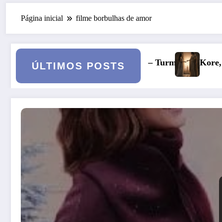
Página inicial
filme borbulhas de amor
 – Turma 6
Kore, Deméter e o inverno: a fertilidade da
ÚLTIMOS POSTS