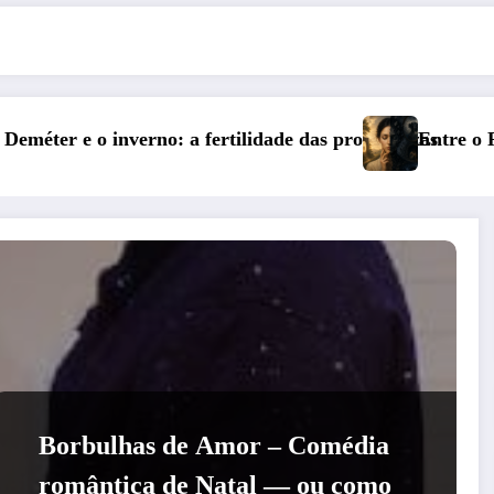
s profundezas
Entre o Falso e o Não Vivido: trauma, simboliza
Borbulhas de Amor – Comédia
romântica de Natal — ou como