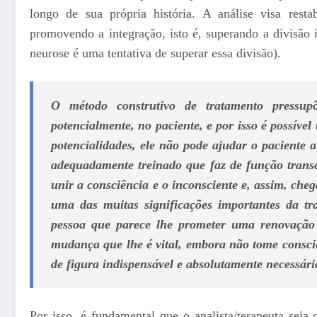
longo de sua própria história. A análise visa resta
promovendo a integração, isto é, superando a divisão
neurose é uma tentativa de superar essa divisão).
O método construtivo de tratamento pressup
potencialmente, no paciente, e por isso é possível
potencialidades, ele não pode ajudar o paciente a
adequadamente treinado que faz de função transce
unir a consciência e o inconsciente e, assim, che
uma das muitas significações importantes da tr
pessoa que parece lhe prometer uma renovação d
mudança que lhe é vital, embora não tome consciê
de figura indispensável e absolutamente necessári
Por isso, é fundamental que o analista/terapeuta seja