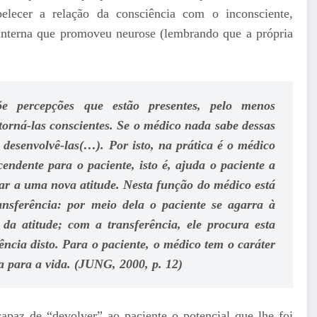
belecer a relação da consciência com o inconsciente,
 interna que promoveu neurose (lembrando que a própria
õe percepções que estão presentes, pelo menos
 torná-las conscientes. Se o médico nada sabe dessas
 desenvolvê-las(…). Por isto, na prática é o médico
ndente para o paciente, isto é, ajuda o paciente a
gar a uma nova atitude. Nesta função do médico está
ansferência: por meio dela o paciente se agarra à
a atitude; com a transferência, ele procura esta
ncia disto. Para o paciente, o médico tem o caráter
a para a vida. (JUNG, 2000, p. 12)
 capaz de “devolver” ao paciente o potencial que lhe foi